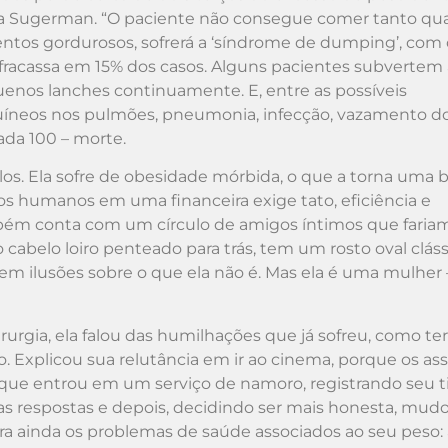
lisa Sugerman. “O paciente não consegue comer tanto qu
entos gordurosos, sofrerá a ‘síndrome de dumping’, com
 fracassa em 15% dos casos. Alguns pacientes subvertem 
enos lanches continuamente. E, entre as possíveis
uíneos nos pulmões, pneumonia, infecção, vazamento do
da 100 – morte.
los. Ela sofre de obesidade mórbida, o que a torna uma 
sos humanos em uma financeira exige tato, eficiência e
mbém conta com um círculo de amigos íntimos que faria
 cabelo loiro penteado para trás, tem um rosto oval cláss
tem ilusões sobre o que ela não é. Mas ela é uma mulher 
rurgia, ela falou das humilhações que já sofreu, como te
o. Explicou sua relutância em ir ao cinema, porque os as
que entrou em um serviço de namoro, registrando seu t
as respostas e depois, decidindo ser mais honesta, mud
 ainda os problemas de saúde associados ao seu peso: 