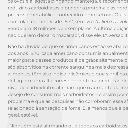
os ovos e a lagosta pingando manteiga, e recomenda 
reduzir os carboidratos e preferir a proteína e as g
processo metabólico conhecido como ketosis. Outra 
controlar a fome. Desde 1972, seu livro
A Dieta Revol
venderam 18 milhões de exemplares. A última edição fo
não querem deixar o macarrão”, disse ele. (A versão i
Não há dúvida de que os americanos estão se abarrot
dos anos 1970, cada americano consumia anualmente 6
maior parte desses produtos é de grãos altamente p
são absorvidos na corrente sanguínea mais depressa d
alimentos têm alto índice glicêmico, o que significa
deflagram uma alta correspondente na produção de i
nível de carboidratos afirmam que o aumento da insuli
desejo de consumir mais carboidratos – e assim por d
problema é que as pesquisas não corroboram essa af
relacionado à sensação de fome. E, a menos que a 
geral, estável.
“Ninguém está afirmando que todos os carboidratos sã