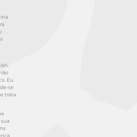
cina
ra
o
as
ish.
 não
co. Eu
ode-se
e trata
ue
 sua
ins
ença