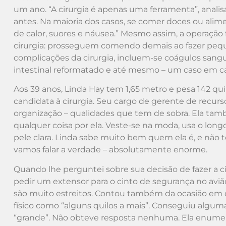
um ano. “A cirurgia é apenas uma ferramenta”, ana
antes. Na maioria dos casos, se comer doces ou alim
de calor, suores e náusea.” Mesmo assim, a operação
cirurgia: prosseguem comendo demais ao fazer pequ
complicações da cirurgia, incluem-se coágulos sang
intestinal reformatado e até mesmo – um caso em ca
Aos 39 anos, Linda Hay tem 1,65 metro e pesa 142 qui
candidata à cirurgia. Seu cargo de gerente de recur
organização – qualidades que tem de sobra. Ela ta
qualquer coisa por ela. Veste-se na moda, usa o longo
pele clara. Linda sabe muito bem quem ela é, e não 
vamos falar a verdade – absolutamente enorme.
Quando lhe perguntei sobre sua decisão de fazer a ci
pedir um extensor para o cinto de segurança no aviã
são muito estreitos. Contou também da ocasião em 
físico como “alguns quilos a mais”. Conseguiu algum
“grande”. Não obteve resposta nenhuma. Ela enumera