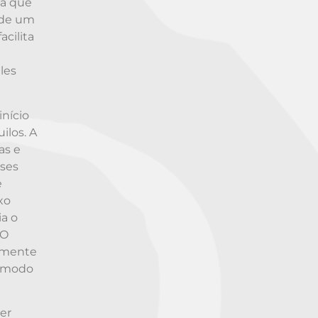
ma que
o de um
cilita
les
início
ilos. A
as e
sses
e
xo
ia o
 O
tamente
e modo
der