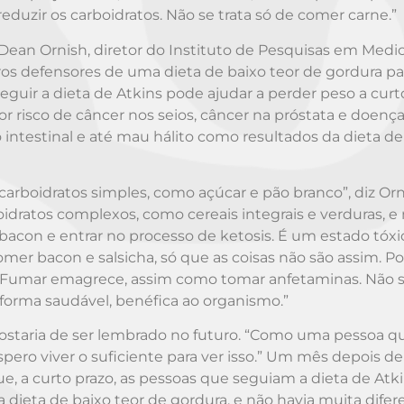
eduzir os carboidratos. Não se trata só de comer carne.”
ean Ornish, diretor do Instituto de Pesquisas em Medi
eiros defensores de uma dieta de baixo teor de gordura pa
seguir a dieta de Atkins pode ajudar a perder peso a curt
or risco de câncer nos seios, câncer na próstata e doenç
 intestinal e até mau hálito como resultados da dieta de
arboidratos simples, como açúcar e pão branco”, diz Orn
oidratos complexos, como cereais integrais e verduras, e
bacon e entrar no processo de ketosis. É um estado tóxi
mer bacon e salsicha, só que as coisas não são assim. P
 Fumar emagrece, assim como tomar anfetaminas. Não s
forma saudável, benéfica ao organismo.”
ostaria de ser lembrado no futuro. “Como uma pessoa q
ro viver o suficiente para ver isso.” Um mês depois de
e, a curto prazo, as pessoas que seguiam a dieta de Atk
ieta de baixo teor de gordura, e não havia muita difer