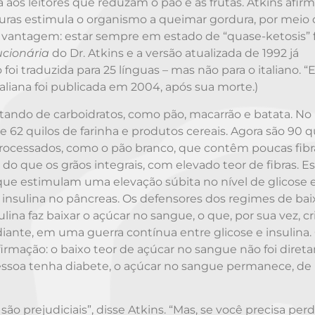
aos leitores que reduzam o pão e as frutas. Atkins afir
orduras estimula o organismo a queimar gordura, por mei
vantagem: estar sempre em estado de “quase-ketosis” fa
ucionária
do Dr. Atkins e a versão atualizada de 1992 já
i traduzida para 25 línguas – mas não para o italiano. “E
taliana foi publicada em 2004, após sua morte.)
ando de carboidratos, como pão, macarrão e batata. No 
2 quilos de farinha e produtos cereais. Agora são 90 qu
rocessados, como o pão branco, que contêm poucas fibr
o que os grãos integrais, com elevado teor de fibras. E
 que estimulam uma elevação súbita no nível de glicose 
nsulina no pâncreas. Os defensores dos regimes de bai
na faz baixar o açúcar no sangue, o que, por sua vez, cr
iante, em uma guerra contínua entre glicose e insulina.
irmação: o baixo teor de açúcar no sangue não foi dire
pessoa tenha diabete, o açúcar no sangue permanece, d
o prejudiciais”, disse Atkins. “Mas, se você precisa per