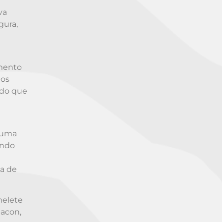
va
gura,
imento
 os
 do que
 uma
ando
a de
melete
bacon,