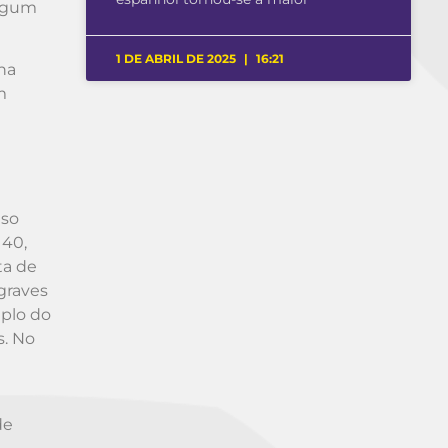
algum
1 DE ABRIL DE 2025
16:21
na
m
eso
 40,
ta de
graves
iplo do
s. No
de