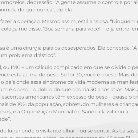
 tornozelos, depressão. “A gente assume o controle por 
rimida do que nunca”, diz ela.
fazer a operação. Mesmo assim, está ansiosa. “Ninguém 
 colega me disse: ‘Boa semana para você!’ – e já entrei e
 é uma cirurgia para os desesperados. Ele concorda: “A
 um problema drástico”.
l, ou IMC – um cálculo complicado em que se divide o p
, você está acima do peso. Se for 30, você é obeso. Mais de
o país onde essa síndrome da vida moderna se manifes
um é obeso – o dobro do que ocorria 30 anos atrás. Mais 
adolescentes americanos têm excesso de peso – quase o tr
 mais de 10% da população, sobretudo mulheres e criança
sos, e a Organização Mundial de Saúde classificou a
ade”.
o lugar onde o visitante olhar – ou se sentar. As balsas 