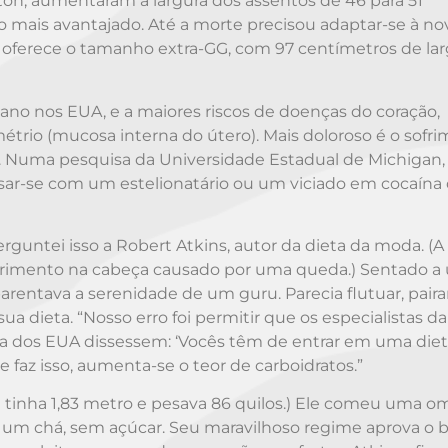
on, aumentaram a largura dos assentos de 46 para 51
 mais avantajado. Até a morte precisou adaptar-se à no
a oferece o tamanho extra-GG, com 97 centímetros de lar
ano nos EUA, e a maiores riscos de doenças do coração,
métrio (mucosa interna do útero). Mais doloroso é o sofr
. Numa pesquisa da Universidade Estadual de Michigan,
ar-se com um estelionatário ou um viciado em cocaína
untei isso a Robert Atkins, autor da dieta da moda. (A
ferimento na cabeça causado por uma queda.) Sentado a
arentava a serenidade de um guru. Parecia flutuar, pair
 dieta. “Nosso erro foi permitir que os especialistas da
a dos EUA dissessem: ‘Vocês têm de entrar em uma diet
 faz isso, aumenta-se o teor de carboidratos.”
e tinha 1,83 metro e pesava 86 quilos.) Ele comeu uma o
 um chá, sem açúcar. Seu maravilhoso regime aprova o 