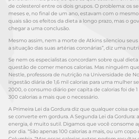
de colesterol entre os dois grupos. O problema: os 
meses e, no final de um ano, estavam com o mesmo 
quais são os efeitos da dieta a longo prazo, mas o 
chegar a uma conclusão.
Mesmo assim, nem a morte de Atkins silenciou seus cr
a situação das suas artérias coronárias”, diz uma nutr
Se nem os especialistas concordam sobre qual diet
questão de comer menos calorias. Mas ninguém quer fa
Nestle, professora de nutrição na Universidade de 
ingestão diária de 1,6 mil calorias para uma mulher 
2000, o consumo diário per capita de calorias foi de 
300 calorias a mais que o necessário.
A Primeira Lei da Gordura diz que qualquer coisa q
se converte em gordura. A Segunda Lei da Gordura: a 
energia, é muito sutil. Digamos que você consome 
por dia. “São apenas 100 calorias a mais, ou um copo
Columbia. “Mas essas calorias extras podem resulta