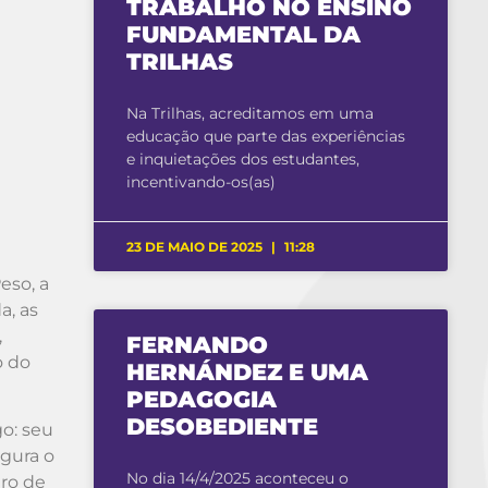
TRABALHO NO ENSINO
FUNDAMENTAL DA
TRILHAS
Na Trilhas, acreditamos em uma
educação que parte das experiências
e inquietações dos estudantes,
incentivando-os(as)
23 DE MAIO DE 2025
11:28
eso, a
a, as
,
FERNANDO
o do
HERNÁNDEZ E UMA
PEDAGOGIA
DESOBEDIENTE
go: seu
gura o
No dia 14/4/2025 aconteceu o
tro de