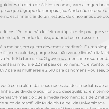
seguidores da dieta de Atkins recomeçaram a engordar ap
peso que o grupo de comparação. Ainda não se pode di
governo está financiando um estudo de cinco anos que po
íticos. “Por que não foi feita autópsia nele para que ví
icionista, fervendo de raiva, quando toco no assunto.
a é a melhor, em quem devemos acreditar? “É uma simpl
lar em calorias, porque isso não vende livros”, diz Mar
Nova York. Ela tem razão. O governo americano recomen
sedentária média, e 2,2 mil para os homens. No entanto, n
1 877 para as mulheres e 2 618 para os homens – ou seja, 
ue você coma além das suas necessidades imediatas de e
linha que divide o equilíbrio do desequilíbrio, em termo
apenas 5% mais do que a média recomendada de 2 mil cal
 de suco de maçã”, diz Rudolph Leibel, da Universidade
r em um enorme ganho de peso.” Uma vez que 1 quilo de