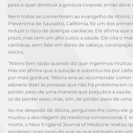
peso e quer diminuir a gordura corporal, então deve r
Nem todos se converteram ao evangelho de Atkins. D
Preventina de Sausalito, Califórnia, foi um dos prim
reduzir o risco de doenças cardíacas. Ele afirma que 
prazo, mas tem um alto custo: a saúde. Ele cita o mai
cardíacas, sem falar em dores de cabeça, constipação
Atkins.
“Atkins tem razão quando diz que ingerimos muitos c
Mas ele afirma que a solução é substituí-los por carb
por mais gordura: “Atkins erra ao recomendar comer 
adoraria dizer às pessoas que não há problema em co
perder peso de uma maneira que prejudica a saúde.
só de perder peso, mas, sim, de perder peso de uma 
Ao me despedir de Atkins, perguntei-lhe como ele g
mudou a abordagem da medicina convencional. E espe
morte, o New England Journal of Medicine relatou qu
perderam mais peso do que as que estavam em uma d