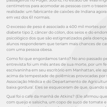
passageiros no Puget Sound, no estado de Washingt
centímetros para acomodar as pessoas com o traseiro
realidade: um fabricante de caixões de Indiana agor
em vez dos 61 normais.
O excesso de peso é associado a 400 mil mortes por 
diabete tipo 2, câncer do cólon, dos seios e do endo
psicológico dos que são estigmatizados pela doença
alunos responderam que teriam mais chances de cas
com uma pessoa obesa.
Como foi que engordamos tanto? No ano passado perg
entrevista foi um mês antes de sua morte, por um 
escrivaninha em seu escritório em Manhattan, ele ap
acima da tempestade de polêmicas provocadas por sua
Associação Médica e do Departamento de Agricultur
baixa gordura’. Eles se esqueceram de que, quando se
Qual foi o café da manhã de Atkins? (Ele afirmou qu
com queijo e salsicha, um copo de suco de tomate e