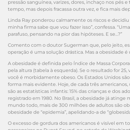
pressão sanguínea, varizes, dores, inchaço nos pés e
tempo, mas depois fracassa outra vez, e fica mais dep
Linda Ray ponderou calmamente os riscos e decidiu 
minha firma sabe que vou fazer isso”, confessa. “Uma
parafuso, pensando na pior das hipóteses. E se…?”
Comento com o doutor Sugerman que, pelo jeito, essa
operação é uma solução drástica. Mas a obesidade é
A obesidade é definida pelo Índice de Massa Corpora
pela altura (tabela à esquerda). Se o resultado for 25
você é morbidamente obeso. Os Estados Unidos são 
forma mais evidente. Hoje, de cada três americanos, 
são as estatísticas infantis: 15% das crianças e dos 
registrado em 1980. No Brasil, a obesidade já atinge
mundo todo, mais de 300 milhões de adultos são obe
obesidade de “epidemia”, apelidando-a de “globesid
O excesso de gordura dos americanos é visível em tod