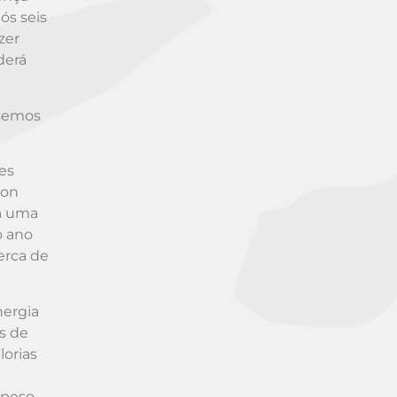
ós seis
zer
derá
ssemos
es
ion
da uma
o ano
cerca de
nergia
s de
orias
 peso