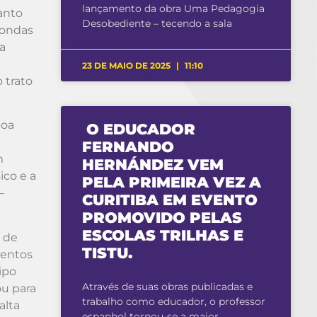
lançamento da obra Uma Pedagogia
anto
Desobediente – tecendo a sala
 ondas
a
23 DE MAIO DE 2025
11:10
 trato
boa
O EDUCADOR
FERNANDO
m
HERNÁNDEZ VEM
ico e a
PELA PRIMEIRA VEZ A
–
CURITIBA EM EVENTO
PROMOVIDO PELAS
ESCOLAS TRILHAS E
r de
TISTU.
sentos
ipo
Através de suas obras publicadas e
ou para
trabalho como educador, o professor
alta
espanhol tornou-se a maior