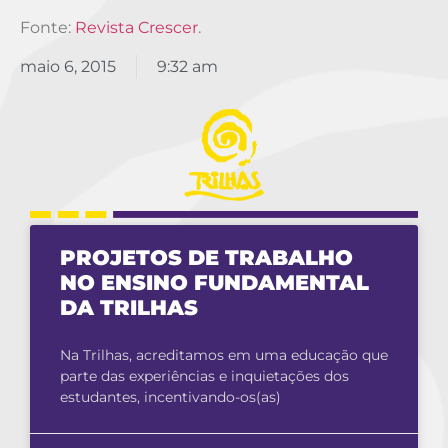
Fonte:
Revista Crescer
.
maio 6, 2015
9:32 am
PROJETOS DE TRABALHO
NO ENSINO FUNDAMENTAL
DA TRILHAS
Na Trilhas, acreditamos em uma educação que
parte das experiências e inquietações dos
estudantes, incentivando-os(as)