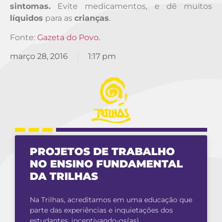
sintomas.
Evite medicamentos, e dê muitos
líquidos
para as
crianças
.
Fonte:
Gazeta do Povo.
março 28, 2016
1:17 pm
PROJETOS DE TRABALHO
NO ENSINO FUNDAMENTAL
DA TRILHAS
Na Trilhas, acreditamos em uma educação que
parte das experiências e inquietações dos
estudantes, incentivando-os(as)