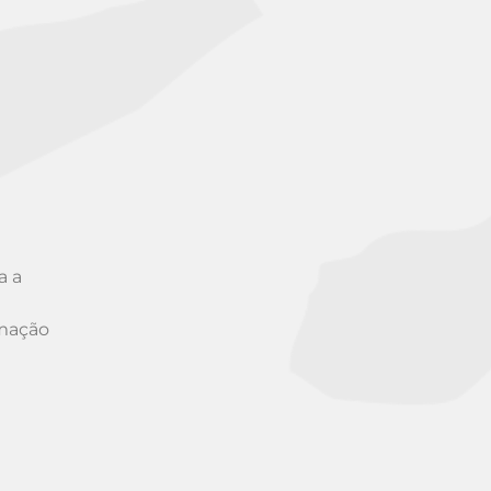
a a
imação