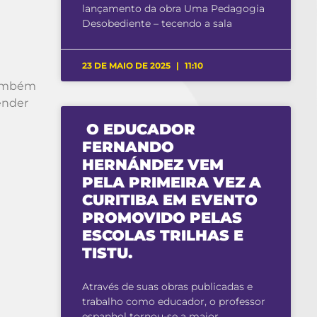
lançamento da obra Uma Pedagogia
Desobediente – tecendo a sala
23 DE MAIO DE 2025
11:10
 também
ender
O EDUCADOR
FERNANDO
HERNÁNDEZ VEM
PELA PRIMEIRA VEZ A
CURITIBA EM EVENTO
PROMOVIDO PELAS
ESCOLAS TRILHAS E
TISTU.
Através de suas obras publicadas e
trabalho como educador, o professor
espanhol tornou-se a maior