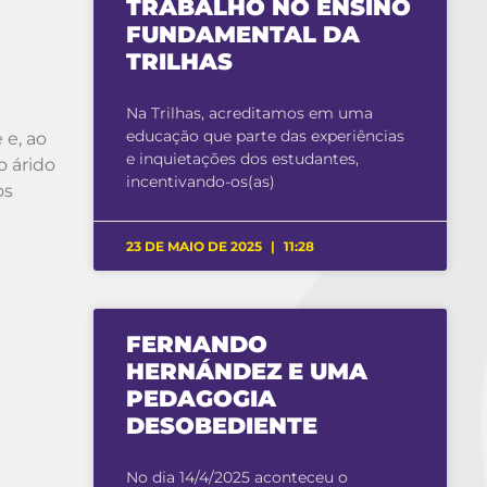
TRABALHO NO ENSINO
FUNDAMENTAL DA
TRILHAS
Na Trilhas, acreditamos em uma
educação que parte das experiências
 e, ao
e inquietações dos estudantes,
o árido
incentivando-os(as)
os
23 DE MAIO DE 2025
11:28
FERNANDO
HERNÁNDEZ E UMA
PEDAGOGIA
DESOBEDIENTE
No dia 14/4/2025 aconteceu o