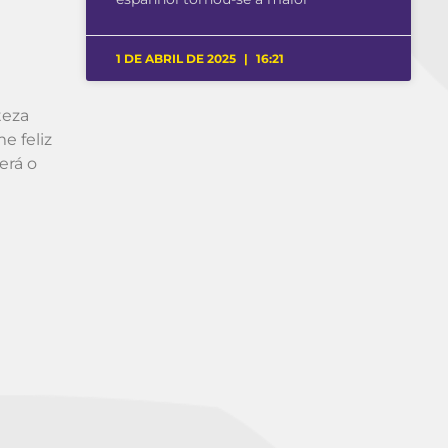
1 DE ABRIL DE 2025
16:21
teza
e feliz
erá o