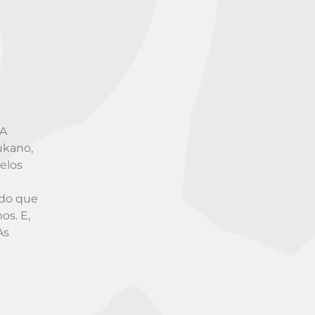
‘A
Tukano,
elos
ndo que
s. E,
As