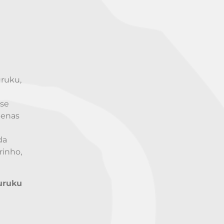
ruku,
e
 se
penas
da
rinho,
uruku