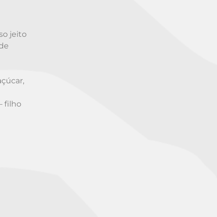
o jeito
 de
açúcar,
 filho