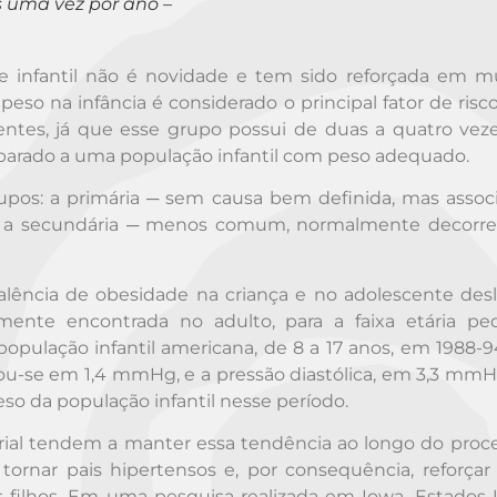
 uma vez por ano –
de infantil não é novidade e tem sido reforçada em mú
eso na infância é considerado o principal fator de risco
centes, já que esse grupo possui de duas a quatro vez
mparado a uma população infantil com peso adequado.
rupos: a primária ─ sem causa bem definida, mas assoc
─ e a secundária ─ menos comum, normalmente decorr
ência de obesidade na criança e no adolescente des
mente encontrada no adulto, para a faixa etária pedi
população infantil americana, de 8 a 17 anos, em 1988-
ou-se em 1,4 mmHg, e a pressão diastólica, em 3,3 mmH
so da população infantil nesse período.
erial tendem a manter essa tendência ao longo do proc
tornar pais hipertensos e, por consequência, reforçar 
ilhos. Em uma pesquisa realizada em Iowa, Estados 