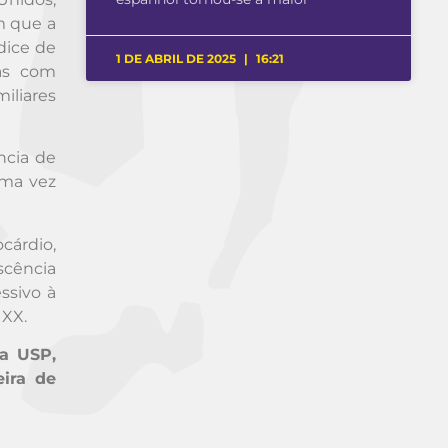
am que a
dice de
1 DE ABRIL DE 2025
16:21
ças com
iliares
ncia de
uma vez
cárdio,
scência
ssivo à
 XX.
da USP,
eira de