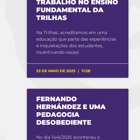
TRABALHO NO ENSINO
FUNDAMENTAL DA
TRILHAS
Na Trilhas, acreditamos em uma
educação que parte das experiências
e inquietações dos estudantes,
incentivando-os(as)
23 DE MAIO DE 2025
11:28
FERNANDO
HERNÁNDEZ E UMA
PEDAGOGIA
DESOBEDIENTE
No dia 14/4/2025 aconteceu o