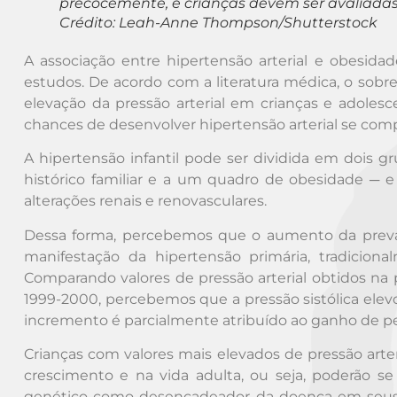
precocemente, e crianças devem ser avaliadas
Crédito: Leah-Anne Thompson/Shutterstock
A associação entre hipertensão arterial e obesida
estudos. De acordo com a literatura médica, o sobrep
elevação da pressão arterial em crianças e adoles
chances de desenvolver hipertensão arterial se co
A hipertensão infantil pode ser dividida em dois g
histórico familiar e a um quadro de obesidade 
alterações renais e renovasculares.
Dessa forma, percebemos que o aumento da preval
manifestação da hipertensão primária, tradicional
Comparando valores de pressão arterial obtidos na 
1999-2000, percebemos que a pressão sistólica elev
incremento é parcialmente atribuído ao ganho de pe
Crianças com valores mais elevados de pressão art
crescimento e na vida adulta, ou seja, poderão se 
genético como desencadeador da doença em seus f