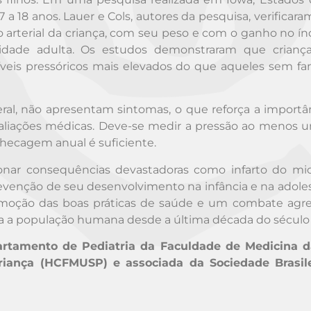
 a 18 anos. Lauer e Cols, autores da pesquisa, verificar
o arterial da criança, com seu peso e com o ganho no ín
 idade adulta. Os estudos demonstraram que crian
veis pressóricos mais elevados do que aqueles sem fam
ral, não apresentam sintomas, o que reforça a importâ
avaliações médicas. Deve-se medir a pressão ao menos 
 checagem anual é suficiente.
ionar consequências devastadoras como infarto do mio
 prevenção de seu desenvolvimento na infância e na adole
omoção das boas práticas de saúde e um combate agre
ola a população humana desde a última década do século
partamento de Pediatria da Faculdade de Medicina 
Criança (HCFMUSP) e associada da Sociedade Brasil