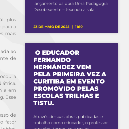
lançamento da obra Uma Pedagogia
Desobediente – tecendo a sala
ltiplos
 para a
23 DE MAIO DE 2025
11:10
es mais
iada ao
O EDUCADOR
ente de
FERNANDO
HERNÁNDEZ VEM
PELA PRIMEIRA VEZ A
locou a
CURITIBA EM EVENTO
átrica.
PROMOVIDO PELAS
94 e em
ESCOLAS TRILHAS E
g. Esse
TISTU.
esso de
Através de suas obras publicadas e
o fator
trabalho como educador, o professor
Unidos,
espanhol tornou-se a maior