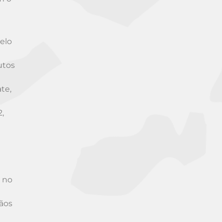
elo
utos
te,
,
 no
rãos