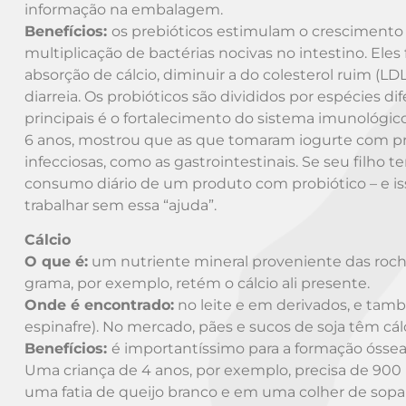
informação na embalagem.
Benefícios:
os prebióticos estimulam o crescimento d
multiplicação de bactérias nocivas no intestino. Ele
absorção de cálcio, diminuir a do colesterol ruim (LD
diarreia. Os probióticos são divididos por espécies 
principais é o fortalecimento do sistema imunológic
6 anos, mostrou que as que tomaram iogurte com pr
infecciosas, como as gastrointestinais. Se seu filho
consumo diário de um produto com probiótico – e iss
trabalhar sem essa “ajuda”.
Cálcio
O que é:
um nutriente mineral proveniente das roc
grama, por exemplo, retém o cálcio ali presente.
Onde é encontrado:
no leite e em derivados, e tam
espinafre). No mercado, pães e sucos de soja têm cá
Benefícios:
é importantíssimo para a formação óssea. 
Uma criança de 4 anos, por exemplo, precisa de 900 m
uma fatia de queijo branco e em uma colher de sopa de