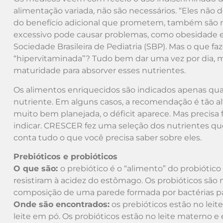
alimentação variada, não são necessários. “Eles não
do benefício adicional que prometem, também são ri
excessivo pode causar problemas, como obesidade e di
Sociedade Brasileira de Pediatria (SBP). Mas o que faz
“hipervitaminada”? Tudo bem dar uma vez por dia, m
maturidade para absorver esses nutrientes.
Os alimentos enriquecidos são indicados apenas q
nutriente. Em alguns casos, a recomendação é tão alt
muito bem planejada, o déficit aparece. Mas precisa fi
indicar. CRESCER fez uma seleção dos nutrientes q
conta tudo o que você precisa saber sobre eles.
Prebióticos e probióticos
O que são:
o prebiótico é o “alimento” do probiótico
resistiram à acidez do estômago. Os probióticos são 
composição de uma parede formada por bactérias pa
Onde são encontrados:
os prebióticos estão no lei
leite em pó. Os probióticos estão no leite materno e