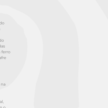
 do
m
do
das
 ferro
afre
 na
l,
m o