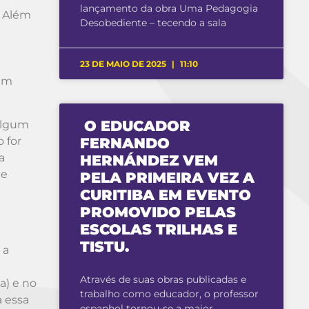
lançamento da obra Uma Pedagogia
. Além
Desobediente – tecendo a sala
23 DE MAIO DE 2025
11:10
tem
O EDUCADOR
algum
 for
FERNANDO
a
HERNÁNDEZ VEM
 e
PELA PRIMEIRA VEZ A
CURITIBA EM EVENTO
PROMOVIDO PELAS
ESCOLAS TRILHAS E
TISTU.
 a
Através de suas obras publicadas e
a) e no
trabalho como educador, o professor
a essa
espanhol tornou-se a maior