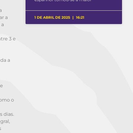
a
ar a
1 DE ABRIL DE 2025
16:21
 a
tre 3 e
nda a
me
como o
 dias.
gral,
s