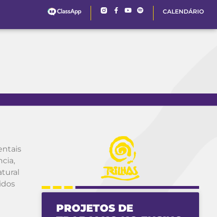
CALENDÁRIO
entais
cia,
tural
idos
PROJETOS DE