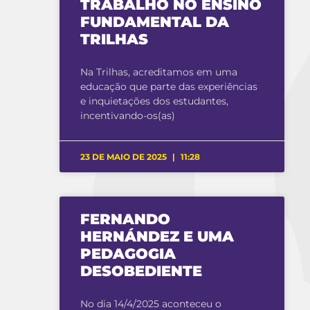
TRABALHO NO ENSINO
FUNDAMENTAL DA
TRILHAS
Na Trilhas, acreditamos em uma
educação que parte das experiências
e inquietações dos estudantes,
incentivando-os(as)
23 DE MAIO DE 2025
11:28
FERNANDO
HERNÁNDEZ E UMA
PEDAGOGIA
DESOBEDIENTE
No dia 14/4/2025 aconteceu o