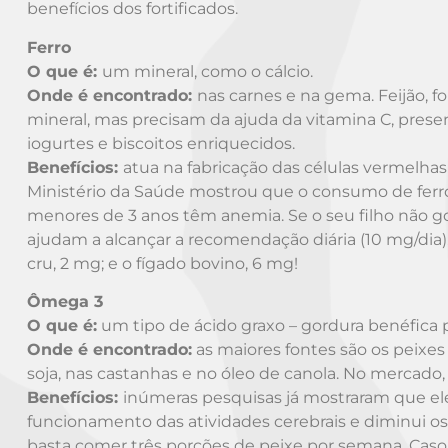
benefícios dos fortificados.
Ferro
O que é:
um mineral, como o cálcio.
Onde é encontrado:
nas carnes e na gema. Feijão, f
mineral, mas precisam da ajuda da vitamina C, presen
iogurtes e biscoitos enriquecidos.
Benefícios:
atua na fabricação das células vermelha
Ministério da Saúde mostrou que o consumo de ferro p
menores de 3 anos têm anemia. Se o seu filho não go
ajudam a alcançar a recomendação diária (10 mg/dia)
cru, 2 mg; e o fígado bovino, 6 mg!
Ômega 3
O que é:
um tipo de ácido graxo – gordura benéfica 
Onde é encontrado:
as maiores fontes são os peixe
soja, nas castanhas e no óleo de canola. No mercado
Benefícios:
inúmeras pesquisas já mostraram que ele 
funcionamento das atividades cerebrais e diminui os n
basta comer três porções de peixe por semana. Caso