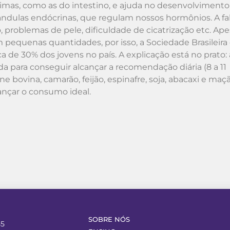
imas, como as do intestino, e ajuda no desenvolvimento
ândulas endócrinas, que regulam nossos hormônios. A fa
 problemas de pele, dificuldade de cicatrização etc. Ape
pequenas quantidades, por isso, a Sociedade Brasileira
ca de 30% dos jovens no país. A explicação está no prato: 
a para conseguir alcançar a recomendação diária (8 a 11
e bovina, camarão, feijão, espinafre, soja, abacaxi e maç
lcançar o consumo ideal.
SOBRE NÓS
55