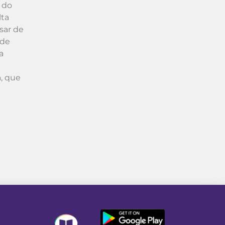
 do
lta
sar de
 de
a
ã, que