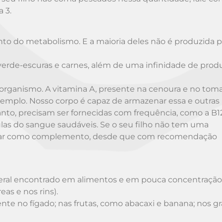
 3.
to do metabolismo. E a maioria deles não é produzida p
 verde-escuras e carnes, além de uma infinidade de prod
rganismo. A vitamina A, presente na cenoura e no toma
xemplo. Nosso corpo é capaz de armazenar essa e outras
anto, precisam ser fornecidas com frequência, como a B12
as do sangue saudáveis. Se o seu filho não tem uma
onar como complemento, desde que com recomendação
eral encontrado em alimentos e em pouca concentração
as e nos rins).
nte no fígado; nas frutas, como abacaxi e banana; nos g