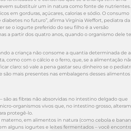
 devem substituir um in natura como fonte de nutrientes
cos em gorduras, açúcares, calorias e sódio. O consumo
abetes no futuro”, afirma Virgínia Weffort, pediatra da
er se o iogurte preferido do seu filho é a versão
as a partir dos quatro anos, quando o organismo dele 
uando a criança não consome a quantia determinada de 
a, como com o cálcio e o ferro, que, se a alimentação não
car claro: só vale a pena gastar seu dinheiro se o pediatr
ue são mais presentes nas embalagens desses alimentos
 – são as fibras não absorvidas no intestino delgado que
micro-organismos vivos que, no intestino grosso, alteram
ra protegê-lo.
te materno, em alimentos in natura (como cebola e banan
 em alguns iogurtes e leites fermentados – você encontr