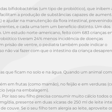
as bifidobactérias (um tipo de probiótico), que inibem 
s facilitam a produção de substâncias capazes de aument
L) e ajudar na manutenção da flora intestinal, prevenindo
diferentes, e cada uma tem um benefício distinto. Um dos
o. Um estudo norte-americano, feito com 683 crianças en
obiótico tiveram 24% menos incidência de doenças
 tem prisão de ventre, o pediatra também pode indicar o
o não vai fazer com que o intestino da criança desapre
has que ficam no solo e na água. Quando um animal co
bém em frutas (como mamão), no feijão e em verduras (
lcio (veja na embalagem).
Por isso seu filho precisa consumir muito cálcio todos os
g/dia, presente em duas xícaras de 250 ml de leite inte
 couve. Se o seu filho tem alergia ao leite, aproveite o