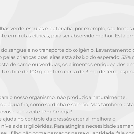
olhas verde-escuras e beterraba, por exemplo, são fontes
te em frutas cítricas, para ser absorvido melhor. Está e
s do sangue e no transporte do oxigênio. Levantamento 
elas crianças brasileiras está abaixo do esperado: 53% 
sta de carne ou verduras, os alimentos enriquecidos em
. Um bife de 100 g contém cerca de 3 mg de ferro; espin
para o nosso organismo, não produzida naturalmente.
s de água fria, como sardinha e salmão. Mas também está
, ovos e até azeite têm ômega3.
ajuda no controle da pressão arterial, melhora o
íveis de triglicérides. Para atingir a necessidade semana
 seu filho não coma pescados nessa quantidade, fale co