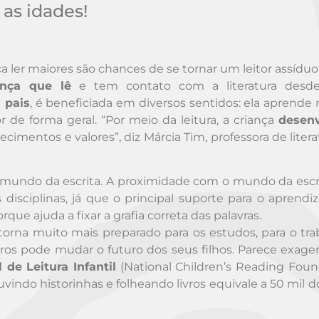
 as idades!
ler maiores são chances de se tornar um leitor assíduo
ança que lê
e tem contato com a literatura desde
 pais
, é beneficiada em diversos sentidos: ela aprende 
de forma geral. “Por meio da leitura, a criança
desenv
ecimentos e valores”, diz Márcia Tim, professora de liter
 o mundo da escrita. A proximidade com o mundo da escri
s disciplinas, já que o principal suporte para o aprendi
que ajuda a fixar a grafia correta das palavras.
rna muito mais preparado para os estudos, para o tra
ivros pode mudar o futuro dos seus filhos. Parece exage
de Leitura Infantil
(National Children’s Reading Foun
uvindo historinhas e folheando livros equivale a 50 mil d