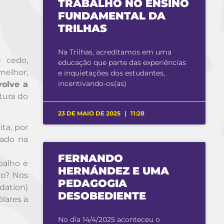
TRABALHO NO ENSINO
FUNDAMENTAL DA
TRILHAS
Na Trilhas, acreditamos em uma
 cedo,
educação que parte das experiências
melhor,
e inquietações dos estudantes,
incentivando-os(as)
olve a
atura do
23 DE MAIO DE 2025
11:28
ta, por
zado na
FERNANDO
balho e
HERNÁNDEZ E UMA
ro? Nos
PEDAGOGIA
dation)
DESOBEDIENTE
ólares a
No dia 14/4/2025 aconteceu o