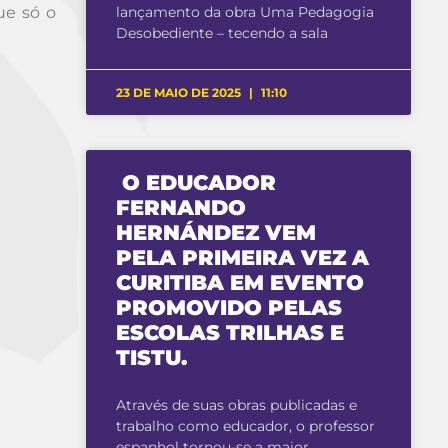
lançamento da obra Uma Pedagogia
ue só o
Desobediente – tecendo a sala
23 DE MAIO DE 2025
11:10
O EDUCADOR
FERNANDO
HERNÁNDEZ VEM
PELA PRIMEIRA VEZ A
CURITIBA EM EVENTO
PROMOVIDO PELAS
ESCOLAS TRILHAS E
TISTU.
Através de suas obras publicadas e
trabalho como educador, o professor
espanhol tornou-se a maior