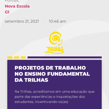
Fontes:
Nova Escola
G1
setembro 21, 2021
10:46 am
PROJETOS DE TRABALHO
NO ENSINO FUNDAMENTAL
DA TRILHAS
Na Trilhas, acreditamos em uma educação que
parte das experiências e inquietações dos
estudantes, incentivando-os(as)