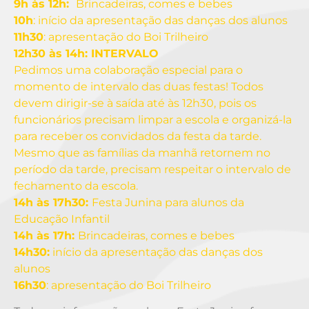
9h às 12h
:
Brincadeiras, comes e bebes
10h
: início da apresentação das danças dos alunos
11h30
: apresentação do Boi Trilheiro
12h30 às 14h: INTERVALO
Pedimos uma colaboração especial para o
momento de intervalo das duas festas! Todos
devem dirigir-se à saída até às 12h30, pois os
funcionários precisam limpar a escola e organizá-la
para receber os convidados da festa da tarde.
Mesmo que as famílias da manhã retornem no
período da tarde, precisam respeitar o intervalo de
fechamento da escola.
14h às 17h
30:
Festa Junina para alunos da
Educação Infantil
14
h às 1
7
h
:
Brincadeiras, comes e bebes
1
4
h30:
início da apresentação das danças dos
alunos
16h30
: apresentação do Boi Trilheiro