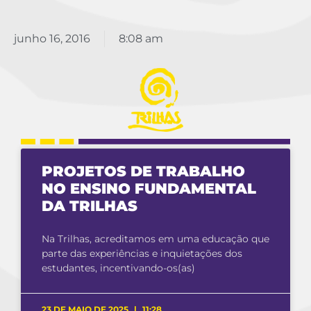
junho 16, 2016
8:08 am
PROJETOS DE TRABALHO
NO ENSINO FUNDAMENTAL
DA TRILHAS
Na Trilhas, acreditamos em uma educação que
parte das experiências e inquietações dos
estudantes, incentivando-os(as)
23 DE MAIO DE 2025
11:28