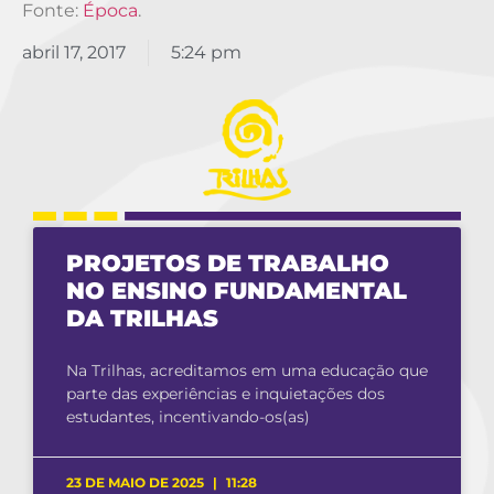
Fonte:
Época
.
abril 17, 2017
5:24 pm
PROJETOS DE TRABALHO
NO ENSINO FUNDAMENTAL
DA TRILHAS
Na Trilhas, acreditamos em uma educação que
parte das experiências e inquietações dos
estudantes, incentivando-os(as)
23 DE MAIO DE 2025
11:28