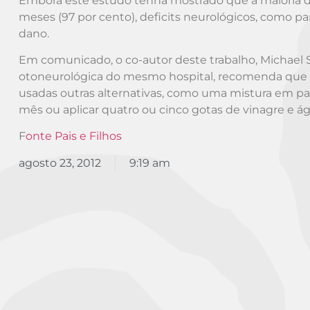
Embora este estudo tenha mostrado que a maioria da
meses (97 por cento), deficits neurológicos, como para
dano.
Em comunicado, o co-autor deste trabalho, Michael 
otoneurológica do mesmo hospital, recomenda que a
usadas outras alternativas, como uma mistura em pa
mês ou aplicar quatro ou cinco gotas de vinagre e 
F
onte Pais e Filhos
agosto 23, 2012
9:19 am