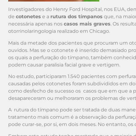
Investigadores do Henry Ford Hospital, nos EUA, dem
de
cotonetes
e a
rutura dos tímpanos
que, na maior
necessária apenas nos
casos mais graves
. Os resu
otorrinolaringologia realizado em Chicago.
Mais da metade dos pacientes que procuram um otorr
ouvidos. Mas se o cotonete é inserido demasiado pr
os quais a perfuração do tímpano, também conheci
podem causar paralisia facial grave e vertigem.
No estudo, participaram 1.540 pacientes com perfur
causadas pelos cotonetes foram subdivididos em dois
como desfecho de sucesso os casos que em que a 
desapareceram ou melhoraram os problemas de vertige
A rutura do tímpano pode ser tratada de duas mane
tratamento mais comum é a observação da perfuração
pode curar-se, por si, em dois meses. No entanto, os