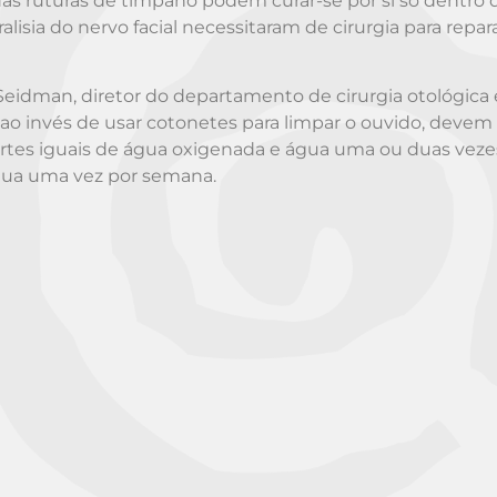
s ruturas de tímpano podem curar-se por si só dentro 
lisia do nervo facial necessitaram de cirurgia para repar
Seidman, diretor do departamento de cirurgia otológica 
o invés de usar cotonetes para limpar o ouvido, devem 
rtes iguais de água oxigenada e água uma ou duas veze
água uma vez por semana.