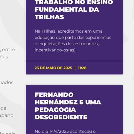
TRABALHO NO ENSINO
FUNDAMENTAL DA
TRILHAS
Na Trilhas, acreditamos em uma
educação que parte das experiências
s
e inquietações dos estudantes,
, entre
incentivando-os(as)
ções
23 DE MAIO DE 2025
11:28
erados
FERNANDO
HERNÁNDEZ E UMA
 de
PEDAGOGIA
ímpano
DESOBEDIENTE
No dia 14/4/2025 aconteceu o