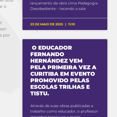
de dois
lançamento da obra Uma Pedagogia
ar o
Desobediente – tecendo a sala
e
23 DE MAIO DE 2025
11:10
ser
s por
O EDUCADOR
FERNANDO
HERNÁNDEZ VEM
PELA PRIMEIRA VEZ A
CURITIBA EM EVENTO
PROMOVIDO PELAS
ESCOLAS TRILHAS E
TISTU.
Através de suas obras publicadas e
trabalho como educador, o professor
espanhol tornou-se a maior