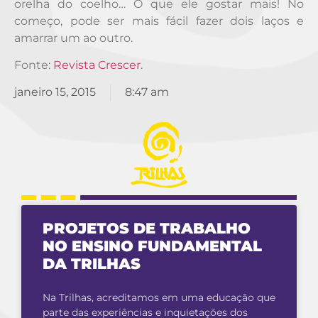
orelha do coelho… O que ele gostar mais! No
começo, pode ser mais fácil fazer dois laços e
amarrar um ao outro.
Fonte:
Revista Crescer
.
janeiro 15, 2015
8:47 am
PROJETOS DE TRABALHO
NO ENSINO FUNDAMENTAL
DA TRILHAS
Na Trilhas, acreditamos em uma educação que
parte das experiências e inquietações dos