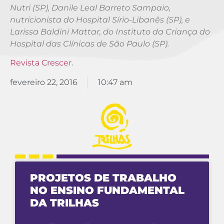
Nutri (SP), Danile Leal Barreto Sampaio,
nutricionista do Hospital Sírio-Libanês (SP), e
Larissa Baldini Mattar, do Instituto da Criança do
Hospital das Clínicas de São Paulo (SP).
Revista Crescer
.
fevereiro 22, 2016
10:47 am
PROJETOS DE TRABALHO
NO ENSINO FUNDAMENTAL
DA TRILHAS