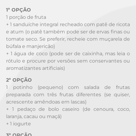
1ª OPÇÃO
1 porção de fruta
+ 1 sanduíche integral recheado com patê de ricota
e atum (o patê também pode ser de ervas finas ou
tomate seco. Se preferir, recheie com muçarela de
búfala e manjericão)
+ 1 água de coco (pode ser de caixinha, mas leia o
rótulo e procure por versões sem conservantes ou
aromatizantes artificiais)
2ª OPÇÃO
1 potinho (pequeno) com salada de frutas
preparada com três frutas diferentes (se quiser,
acrescente amêndoas em lascas)
+ 1 pedaço de bolo caseiro (de cenoura, coco,
laranja, cacau ou maçã)
+ 1 iogurte
3ª OPÇÃO