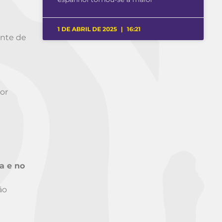
1 DE ABRIL DE 2025
16:21
ente de
or
a e no
ão