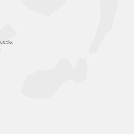
quado.
o