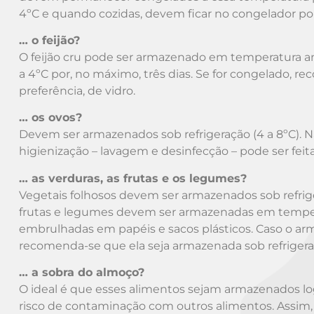
4ºC e quando cozidas, devem ficar no congelador po
… o feijão?
O feijão cru pode ser armazenado em temperatura am
a 4ºC por, no máximo, três dias. Se for congelado, r
preferência, de vidro.
… os ovos?
Devem ser armazenados sob refrigeração (4 a 8ºC). Nã
higienização – lavagem e desinfecção – pode ser feita
… as verduras, as frutas e os legumes?
Vegetais folhosos devem ser armazenados sob refrige
frutas e legumes devem ser armazenadas em temper
embrulhadas em papéis e sacos plásticos. Caso o ar
recomenda-se que ela seja armazenada sob refrigeraç
… a sobra do almoço?
O ideal é que esses alimentos sejam armazenados log
risco de contaminação com outros alimentos. Assim,