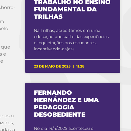
TRABALHO NO ENSINO
chorro-
FUNDAMENTAL DA
TRILHAS
ra
pelo
Na Trilhas, acreditamos em uma
educação que parte das experiências
e inquietações dos estudantes,
a que
incentivando-os(as)
s e
 e
23 DE MAIO DE 2025
11:28
FERNANDO
HERNÁNDEZ E UMA
PEDAGOGIA
DESOBEDIENTE
enas o
zidos,
No dia 14/4/2025 aconteceu o
adas a