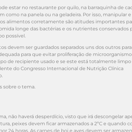
de estar no restaurante por quilo, na barraquinha de ca
m como na panela ou na geladeira. Por isso, manipular e
os alimentos corretamente são atitudes importantes pa
omida longe das bactérias e os nutrientes conservados 
o possível.
tos devem ser guardados separados uns dos outros par
equada para que evitar proliferação de microorganismo
ipo de recipiente usado e se este está totalmente limpo
sidente do Congresso Internacional de Nutrição Clínica
o.
as sobre o tema.
ma, não haverá desperdício, visto que irá descongelar ap
tura, peixes devem ficar armazenados a 2ºC e quando co
r 24 horas. As carnes de boi e aves devem ser armazen