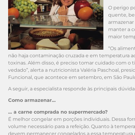
O perigo po
quente, be
armazenar 
manter a c
maior temp
“Os alimen
não haja contaminação cruzada e em temperatura ad
toxinas. Além disso, é preciso tomar cuidado com o t
vedado”, alerta a nutricionista Valéria Paschoal, pre
Funcional, que acontece em setembro, em São Paul
A seguir, a especialista responde às principais dúvid
Como armazenar…
… a carne comprada no supermercado?
É melhor congelar em porções individuais. Dessa for
volume necessário para a refeição. Quanto à tempera
devem permanecer congelados a essa temperatura po