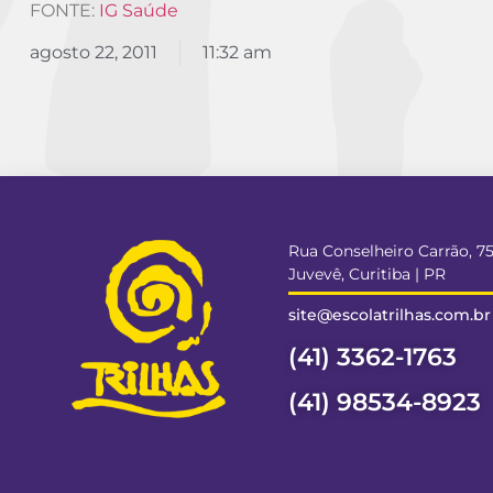
FONTE:
IG Saúde
agosto 22, 2011
11:32 am
Rua Conselheiro Carrão, 7
Juvevê, Curitiba | PR
site@escolatrilhas.com.br
(41) 3362-1763
(41) 98534-8923