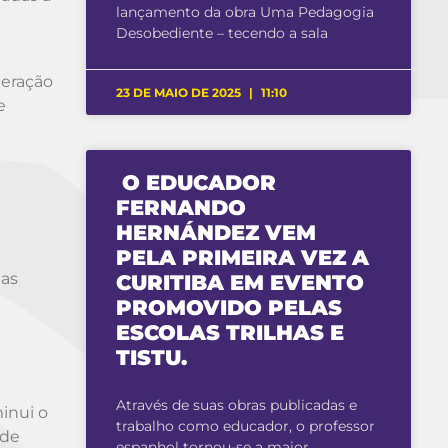
lançamento da obra Uma Pedagogia
Desobediente – tecendo a sala
geração
23 DE MAIO DE 2025
11:10
e
O EDUCADOR
FERNANDO
HERNÁNDEZ VEM
PELA PRIMEIRA VEZ A
 as
CURITIBA EM EVENTO
PROMOVIDO PELAS
ESCOLAS TRILHAS E
TISTU.
Através de suas obras publicadas e
inui o
trabalho como educador, o professor
 de
espanhol tornou-se a maior