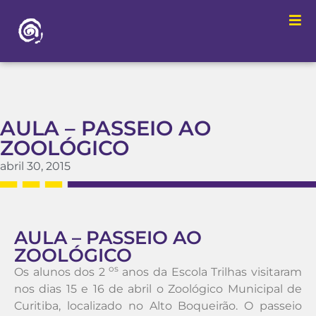
AULA – PASSEIO AO
ZOOLÓGICO
abril 30, 2015
AULA – PASSEIO AO
ZOOLÓGICO
os
Os alunos dos 2
anos da Escola Trilhas visitaram
nos dias 15 e 16 de abril o Zoológico Municipal de
Curitiba, localizado no Alto Boqueirão. O passeio