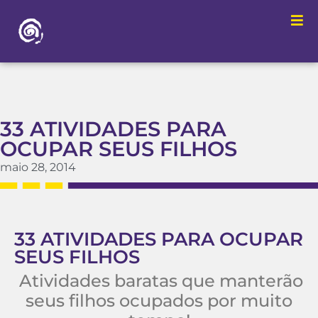
33 ATIVIDADES PARA
OCUPAR SEUS FILHOS
maio 28, 2014
33 ATIVIDADES PARA OCUPAR
SEUS FILHOS
Atividades baratas que manterão
seus filhos ocupados por muito