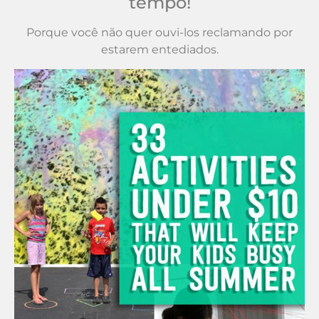
tempo!
Porque você não quer ouvi-los reclamando por
estarem entediados.