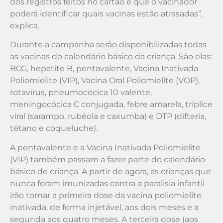
dos registros feitos no cartão é que o vacinador
poderá identificar quais vacinas estão atrasadas”,
explica.
Durante a campanha serão disponibilizadas todas
as vacinas do calendário básico da criança. São elas:
BCG, hepatite B, pentavalente, Vacina Inativada
Poliomielite (VIP), Vacina Oral Poliomielite (VOP),
rotavírus, pneumocócica 10 valente,
meningocócica C conjugada, febre amarela, tríplice
viral (sarampo, rubéola e caxumba) e DTP (difteria,
tétano e coqueluche).
A pentavalente e a Vacina Inativada Poliomielite
(VIP) também passam a fazer parte do calendário
básico de criança. A partir de agora, as crianças que
nunca foram imunizadas contra a paralisia infantil
irão tomar a primeira dose da vacina poliomielite
inativada, de forma injetável, aos dois meses e a
segunda aos quatro meses. A terceira dose (aos