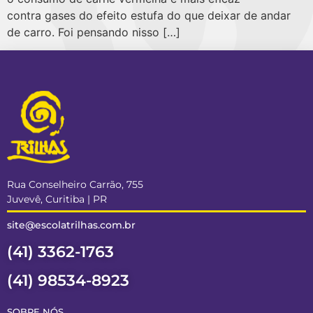
contra gases do efeito estufa do que deixar de andar
de carro. Foi pensando nisso […]
Rua Conselheiro Carrão, 755
Juvevê, Curitiba | PR
site@escolatrilhas.com.br
(41) 3362-1763
(41) 98534-8923
SOBRE NÓS