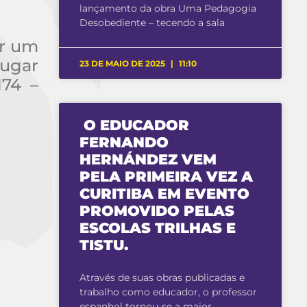
lançamento da obra Uma Pedagogia
Desobediente – tecendo a sala
or um
Lugar
23 DE MAIO DE 2025
11:10
174 –
O EDUCADOR
FERNANDO
HERNÁNDEZ VEM
PELA PRIMEIRA VEZ A
CURITIBA EM EVENTO
PROMOVIDO PELAS
ESCOLAS TRILHAS E
TISTU.
Através de suas obras publicadas e
trabalho como educador, o professor
espanhol tornou-se a maior