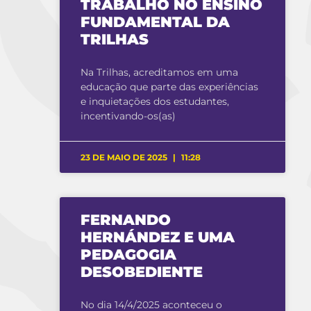
TRABALHO NO ENSINO
FUNDAMENTAL DA
TRILHAS
Na Trilhas, acreditamos em uma
educação que parte das experiências
e inquietações dos estudantes,
incentivando-os(as)
23 DE MAIO DE 2025
11:28
FERNANDO
HERNÁNDEZ E UMA
PEDAGOGIA
DESOBEDIENTE
No dia 14/4/2025 aconteceu o