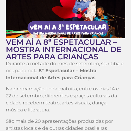
VEM AÍ A 8ª ESPETACULAR –
MOSTRA INTERNACIONAL DE
ARTES PARA CRIANÇAS
Durante a metade do mês de setembro, Curitiba é
ocupada pela
8ª Espetacular – Mostra
Internacional de Artes para Crianças
.
Na programação, toda gratuita, entre os dias 14 e
22 de setembro, diferentes espaços culturais da
cidade recebem teatro, artes visuais, dança,
música e literatura.
São mais de 20 apresentações produzidas por
artistas locais e de outras cidades brasileiras