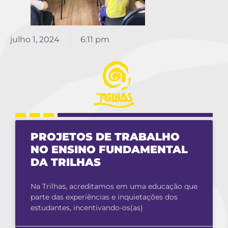
julho 1, 2024
6:11 pm
PROJETOS DE TRABALHO
NO ENSINO FUNDAMENTAL
DA TRILHAS
Na Trilhas, acreditamos em uma educação que
parte das experiências e inquietações dos
estudantes, incentivando-os(as)