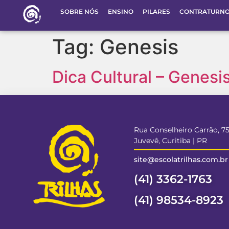
SOBRE NÓS
ENSINO
PILARES
CONTRATURN
Tag:
Genesis
Dica Cultural – Genesi
Rua Conselheiro Carrão, 7
Juvevê, Curitiba | PR
site@escolatrilhas.com.br
(41) 3362-1763
(41) 98534-8923