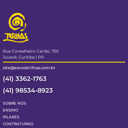
Rua Conselheiro Carrão, 755
Juvevê, Curitiba | PR
site@escolatrilhas.com.br
(41) 3362-1763
(41) 98534-8923
SOBRE NÓS
ENSINO
PILARES
CONTRATURNO