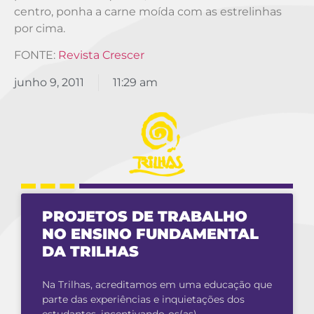
centro, ponha a carne moída com as estrelinhas
por cima.
FONTE:
Revista Crescer
junho 9, 2011
11:29 am
PROJETOS DE TRABALHO
NO ENSINO FUNDAMENTAL
DA TRILHAS
Na Trilhas, acreditamos em uma educação que
parte das experiências e inquietações dos
estudantes, incentivando-os(as)