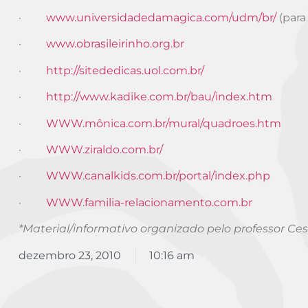
·
www.universidadedamagica.com/udm/br/
(para
·
www.obrasileirinho.org.br
·
http://sitededicas.uol.com.br/
·
http://www.kadike.com.br/bau/index.htm
·
WWW.mônica.com.br/mural/quadroes.htm
·
WWW.ziraldo.com.br/
·
WWW.canalkids.com.br/portal/index.php
·
WWW.familia-relacionamento.com.br
*Material/informativo organizado pelo professor Ce
dezembro 23, 2010
10:16 am