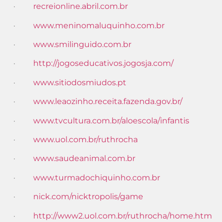
·
recreionline.abril.com.br
·
www.meninomaluquinho.com.br
·
www.smilinguido.com.br
·
http://jogoseducativos.jogosja.com/
·
www.sitiodosmiudos.pt
·
www.leaozinho.receita.fazenda.gov.br/
·
www.tvcultura.com.br/aloescola/infantis
·
www.uol.com.br/ruthrocha
·
www.saudeanimal.com.br
·
www.turmadochiquinho.com.br
·
nick.com/nicktropolis/game
·
http://www2.uol.com.br/ruthrocha/home.htm