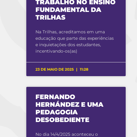
TRABALHO NO ENSINO
FUNDAMENTAL DA
TRILHAS
Na Trilhas, acreditamos em uma
educação que parte das experiências
e inquietações dos estudantes,
incentivando-os(as)
23 DE MAIO DE 2025
11:28
FERNANDO
HERNÁNDEZ E UMA
PEDAGOGIA
DESOBEDIENTE
No dia 14/4/2025 aconteceu o