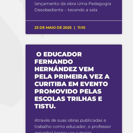
lançamento da obra Uma Pedagogia
Desobediente – tecendo a sala
23 DE MAIO DE 2025
11:10
O EDUCADOR
FERNANDO
HERNÁNDEZ VEM
PELA PRIMEIRA VEZ A
CURITIBA EM EVENTO
PROMOVIDO PELAS
ESCOLAS TRILHAS E
TISTU.
Através de suas obras publicadas e
trabalho como educador, o professor
espanhol tornou-se a maior