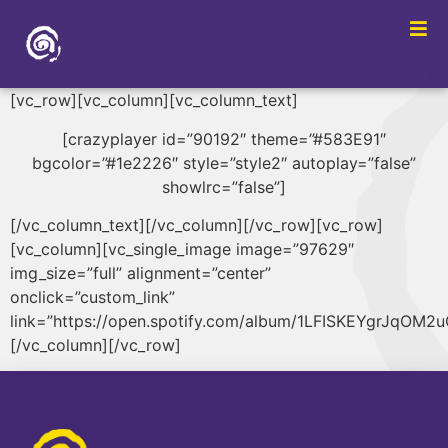
[vc_row][vc_column][vc_column_text]
[crazyplayer id=”90192″ theme=”#583E91″
bgcolor=”#1e2226″ style=”style2″ autoplay=”false”
showlrc=”false”]
[/vc_column_text][/vc_column][/vc_row][vc_row]
[vc_column][vc_single_image image=”97629″
img_size=”full” alignment=”center”
onclick=”custom_link”
link=”https://open.spotify.com/album/1LFISKEYgrJqOM2
[/vc_column][/vc_row]