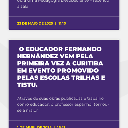
obra Uma Pedagogia Desobediente – tecendo
a sala
23 DE MAIO DE 2025
11:10
O EDUCADOR FERNANDO
HERNÁNDEZ VEM PELA
PRIMEIRA VEZ A CURITIBA
EM EVENTO PROMOVIDO
PELAS ESCOLAS TRILHAS E
TISTU.
Através de suas obras publicadas e trabalho
como educador, o professor espanhol tornou-
se a maior
1 DE ABRIL DE 2025
16:21