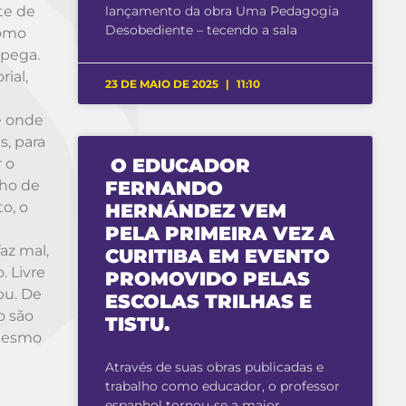
te de
lançamento da obra Uma Pedagogia
Desobediente – tecendo a sala
como
 pega.
ial,
23 DE MAIO DE 2025
11:10
e onde
s, para
O EDUCADOR
r o
nho de
FERNANDO
o, o
HERNÁNDEZ VEM
PELA PRIMEIRA VEZ A
az mal,
CURITIBA EM EVENTO
. Livre
PROMOVIDO PELAS
bu. De
ESCOLAS TRILHAS E
o são
TISTU.
 mesmo
Através de suas obras publicadas e
trabalho como educador, o professor
espanhol tornou-se a maior