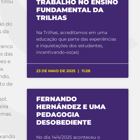
TRABALHO NO ENSINO
tirou
FUNDAMENTAL DA
TRILHAS
ão do
s da
Na Trilhas, acreditamos em uma
educação que parte das experiências
e inquietações dos estudantes,
ranco
incentivando-os(as)
os das
ões e
a.
23 DE MAIO DE 2025
11:28
ndo,
sto de
FERNANDO
ol,
HERNÁNDEZ E UMA
eira
PEDAGOGIA
emas.
DESOBEDIENTE
eixando
No dia 14/4/2025 aconteceu o