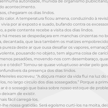
enhuma autoridade, munida de organismo publicitário, 
 do acontecimento.
osos, chegaram os dias lindos.
 do calor. A temperatura ficou amena, conduzindo à revis
vivia por aí exposto e suado, bufando contra os excesso
 a pele contente recebe a visita dos dias lindos.
 que há meses se despedaçara em manchas cinzentas no b
trada, decantada, que lava também os matizes empobrecid
, na pureza deste ar que ousa desafiar os vapores, emanaç
nevolente, pousando no objeto, tem alguma coisa de caríci
mos menos pesadões, movendo-nos com desembaraço, qua
ício e o tédio? Tornou-se quase voluptuoso andar pelo go
onfundíveis da presença dos dias lindos.
ireles escreveu: “A doçura maior da vida flui na luz do s
os, no largo círculo dos dias sossegados.” Porque a prim
ar é o sossego que baixa sobre nosso estoque de probl
 deixam de existir.
ais fácil carregá-los.
cer-lhe nossa gratidão. Será egoísmo curti-los na moita, d