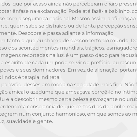
os, que por acaso ainda não perceberam o raro presen
a botar ênfase na exclamação. Pode até fazê-la baixinho, 
e com a segurança nacional. Mesmo assim, a afirmação
nte, quem sabe se distraído ou de lenta percepção sensor
mente. Descobre e passa adiante a informação.
r um tanto o que eu chamo de desconcerto do mundo. D
 peso dos acontecimentos mundiais, trágicos, esmagadore
 imagens recortadas na luz, é um passo dado para reduzi
 espírito de cada um pode servir de prefácio, ou rascu
dos povos e seus dominadores. Em vez de alienação, portant
 lindos é terapia indireta.
alavrão, desses em moda na sociedade mais fina. Não f
ção amical o azedume que ameaçava corroê-lo no íntimo
o céu e a descobrir mesmo certa beleza esvoaçante no uru
erdendo: a consciência de que certos dias de abril e mai
os integrem num conjunto harmonioso, em que somos ao
uz, suavidade e gente.