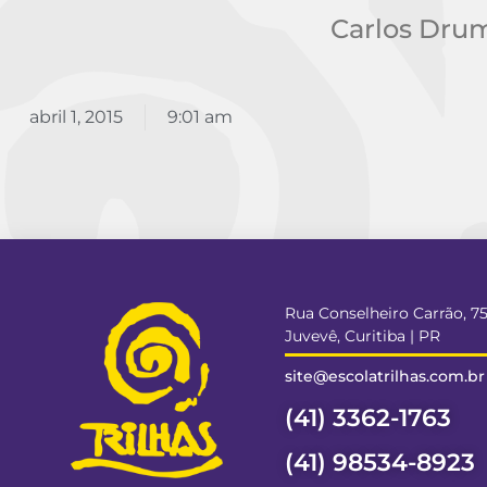
Carlos Dru
abril 1, 2015
9:01 am
Rua Conselheiro Carrão, 7
Juvevê, Curitiba | PR
site@escolatrilhas.com.br
(41) 3362-1763
(41) 98534-8923