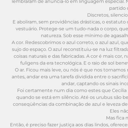
lembraram de anunciá-lo em linguagem especial. N
partido
Discretos, silenci
E aboliram, sem providências drásticas, o estatuto
vestuário. Protege-se um tudo-nada o corpo, que 
natureza. Sob esse mínimo de agasalho,
A cor. Redescobrimos o azul correto, o azul azul,
sujo do espaço. O azul reconstituiu-se na luz fil
coisas naturais e das fabricadas. A cor é mais cor
fuligens da era tecnológica. E o raio de sol be
O ar. Ficou mais leve, ou nós é que nos torna
antes, andar era uma tarefa dividida entre o sacrif
andar, captando os sinais inc
Foi certamente num dia como estes que Cecília Me
quando se está em silêncio. Até os urubus são bel
conseqüências da combinação de azul e leveza de 
Eles não
Mas fica m
Então, é preciso fazer justiça aos dias lindos, ofere