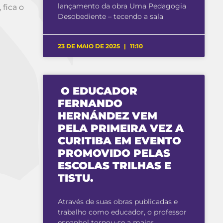
lançamento da obra Uma Pedagogia
fica o
Desobediente – tecendo a sala
23 DE MAIO DE 2025
11:10
O EDUCADOR
FERNANDO
HERNÁNDEZ VEM
PELA PRIMEIRA VEZ A
CURITIBA EM EVENTO
PROMOVIDO PELAS
ESCOLAS TRILHAS E
TISTU.
Através de suas obras publicadas e
trabalho como educador, o professor
espanhol tornou-se a maior