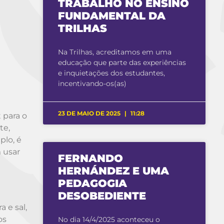
TRABALHO NO ENSINO
FUNDAMENTAL DA
TRILHAS
Na Trilhas, acreditamos em uma
educação que parte das experiências
e inquietações dos estudantes,
incentivando-os(as)
23 DE MAIO DE 2025
11:28
 para o
te,
plo, é
 usar
FERNANDO
HERNÁNDEZ E UMA
PEDAGOGIA
DESOBEDIENTE
 e sal,
os
No dia 14/4/2025 aconteceu o