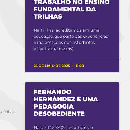
TRABALHO NO ENSINO
FUNDAMENTAL DA
TRILHAS
Na Trilhas, acreditamos em uma
educação que parte das experiências
e inquietações dos estudantes,
incentivando-os(as)
23 DE MAIO DE 2025
11:28
FERNANDO
HERNÁNDEZ E UMA
PEDAGOGIA
 fritos.
DESOBEDIENTE
No dia 14/4/2025 aconteceu o