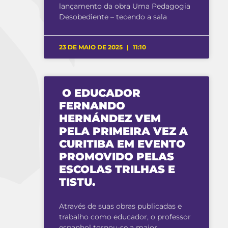
lançamento da obra Uma Pedagogia
Desobediente – tecendo a sala
23 DE MAIO DE 2025
11:10
O EDUCADOR
FERNANDO
HERNÁNDEZ VEM
PELA PRIMEIRA VEZ A
CURITIBA EM EVENTO
PROMOVIDO PELAS
ESCOLAS TRILHAS E
TISTU.
Através de suas obras publicadas e
trabalho como educador, o professor
espanhol tornou-se a maior