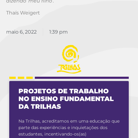
dizendo ‘meu filho’.
Thaís Weigert
maio 6, 2022
1:39 pm
PROJETOS DE TRABALHO
NO ENSINO FUNDAMENTAL
DA TRILHAS
Na Trilhas, acreditamos em uma educação que
parte das experiências e inquietações dos
estudantes, incentivando-os(as)