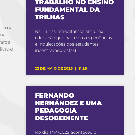
TRABALHO NO ENSINO
FUNDAMENTAL DA
TRILHAS
m uma
Na Trilhas, acreditamos em uma
ria
educação que parte das experiências
rafos
e inquietações dos estudantes,
ivros!
incentivando-os(as)
23 DE MAIO DE 2025
11:28
FERNANDO
HERNÁNDEZ E UMA
PEDAGOGIA
DESOBEDIENTE
No dia 14/4/2025 aconteceu o