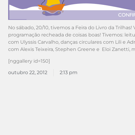
No sábado, 20/10, tivemos a Feira do Livro da Tri
programação recheada de coisas boas! Tivemos: leitur
com Ulyssis Carvalho, danças circulares com Lili e A
com Alexis Teixeira, Stephen Greene e Eloi Zanetti, m
[nggallery id=150]
outubro 22, 2012
2:13 pm