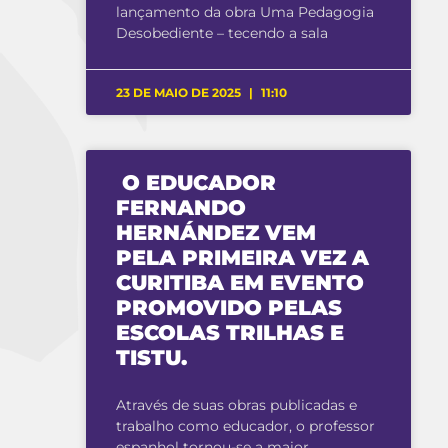
lançamento da obra Uma Pedagogia
Desobediente – tecendo a sala
23 DE MAIO DE 2025
11:10
O EDUCADOR
FERNANDO
HERNÁNDEZ VEM
PELA PRIMEIRA VEZ A
CURITIBA EM EVENTO
PROMOVIDO PELAS
ESCOLAS TRILHAS E
TISTU.
Através de suas obras publicadas e
trabalho como educador, o professor
espanhol tornou-se a maior