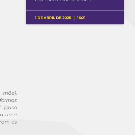
1 DE ABRIL DE 2025
16:21
 mãe),
 formas
” (caso
nha uma
oram os