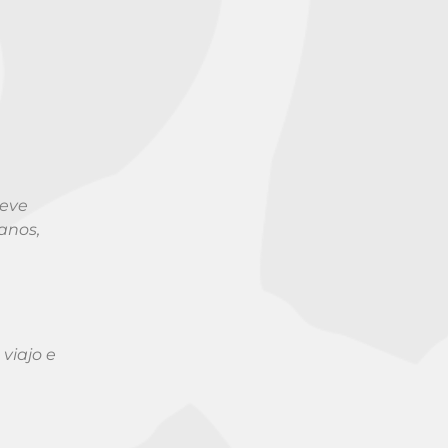
Neve
anos,
viajo e