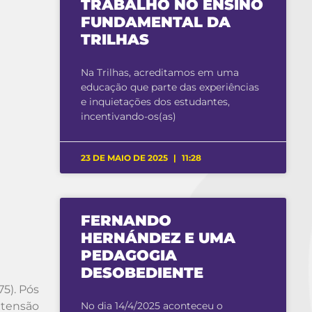
TRABALHO NO ENSINO
FUNDAMENTAL DA
TRILHAS
Na Trilhas, acreditamos em uma
educação que parte das experiências
e inquietações dos estudantes,
incentivando-os(as)
23 DE MAIO DE 2025
11:28
FERNANDO
HERNÁNDEZ E UMA
PEDAGOGIA
DESOBEDIENTE
5). Pós
xtensão
No dia 14/4/2025 aconteceu o