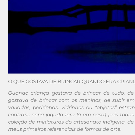
O QUE GOSTAVA DE BRINCAR QUANDO ERA CRIAN
Quando criança gostava de brincar de tudo, de
gostava de brincar com os meninos, de subir em
variadas, pedrinhas, vidrinhos ou “objetos” est
contrário seria jogado fora lá em casa) pois tod
coleção de miniaturas do artesanato indígena, d
meus primeiros referenciais de formas de arte.