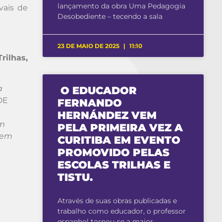
lançamento da obra Uma Pedagogia
vais de
Desobediente – tecendo a sala
23 DE MAIO DE 2025
11:10
rilhas,
a
O EDUCADOR
DE
FERNANDO
HERNÁNDEZ VEM
um
PELA PRIMEIRA VEZ A
 em
CURITIBA EM EVENTO
PROMOVIDO PELAS
ESCOLAS TRILHAS E
TISTU.
Através de suas obras publicadas e
trabalho como educador, o professor
espanhol tornou-se a maior