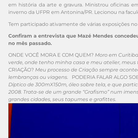
em história da arte e gravura. Ministrou oficinas 
inverno da UFPR em Antonina/PR. Lecionou na faculd
Tem participado ativamente de várias exposições no B
Confiram a entrevista que Mazé Mendes concedeu à
no mês passado.
ONDE VOCÊ MORA E COM QUEM?
Moro em Curitiba
verde, onde tenho minha casa e meu atelier, meus
CRIAÇÃO?
Meu processo de Criação sempre acontece
lembranças ou viagens.
PODERIA FALAR ALGO SO
Díptico de 300mX150m, óleo sobre tela, e que par
2008. Trata-se de um grande “Grafismo” num imenso
grandes cidades, seus tapumes e grafittes.