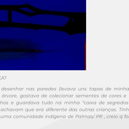
ÇA?
 desenhar nas paredes (levava uns tapas de minha
 árvore, gostava de colecionar sementes de cores e
ranhos e guardava tudo na minha “caixa de segredos
os achavam que era diferente das outras crianças. Ti
e uma comunidade indígena de Palmas/ PR , creio q f