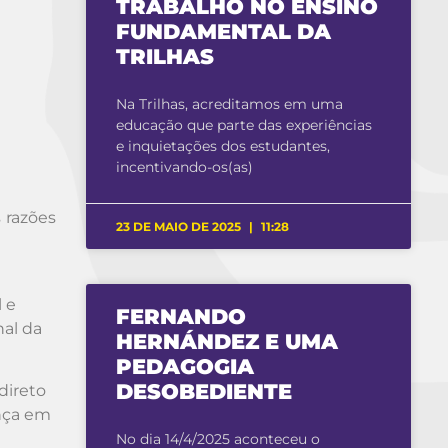
TRABALHO NO ENSINO
FUNDAMENTAL DA
TRILHAS
Na Trilhas, acreditamos em uma
educação que parte das experiências
e inquietações dos estudantes,
incentivando-os(as)
 razões
23 DE MAIO DE 2025
11:28
 e
FERNANDO
nal da
HERNÁNDEZ E UMA
PEDAGOGIA
DESOBEDIENTE
direto
ança em
No dia 14/4/2025 aconteceu o