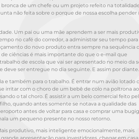
bronca de um chefe ou um projeto refeito na totalidad
unta não feita sobre o porque de nossa escolha pender 
ividade. Um pai ou uma mãe aprendem a ser mais produti
 tempo no café do corredor, a administrar seu tempo par
 lançamento do novo produto entra sempre na sequência 
de ciências é mais importante do que o e-mail que
 trabalho de escola que vai ser apresentado no meio da
e deve ser entregue no dia seguinte. E assim por diante
da e também para o trabalho. É entrar num avião lotado 
se irritar com o choro de um bebê de colo na poltrona ao
do o tal choro. É assistir a um belo comercial feito pel
filho, quando antes somente se notava a qualidade das
aeroporto antes de voltar para casa e comprar uma bugi
a mala um pequeno presente no nosso retorno.
 Mais produtivo, mais inteligente emocionalmente, mais
 grande apresentação para investidores, chegar em casa, 