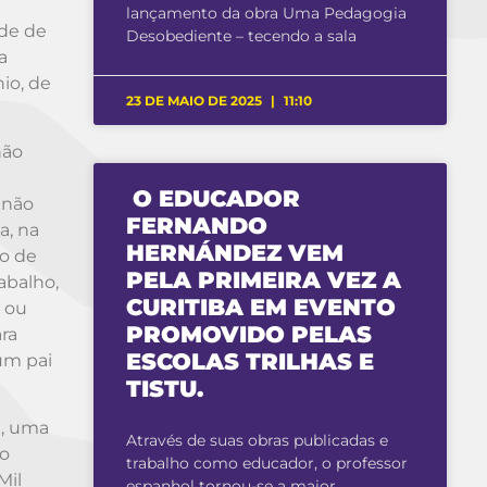
lançamento da obra Uma Pedagogia
ade de
Desobediente – tecendo a sala
a
io, de
23 DE MAIO DE 2025
11:10
não
O EDUCADOR
 não
FERNANDO
a, na
HERNÁNDEZ VEM
do de
PELA PRIMEIRA VEZ A
abalho,
CURITIBA EM EVENTO
i ou
PROMOVIDO PELAS
ara
ESCOLAS TRILHAS E
um pai
TISTU.
a, uma
Através de suas obras publicadas e
do
trabalho como educador, o professor
Mil
espanhol tornou-se a maior