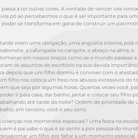
passa a ter outras cores. A vontade de vencer vira vont
s vira pó ao percebermos o que é ser importante para um
 e poder se transforma em gana de construir um patrimôn
s tarde viram uma obrigação, uma angústia interna, pois 
sabonete, a cafungada no cangote, o abraço na alma, o
adormecer em nossos braços como se o mundo parasse e
am os assuntos do escritório na sua devida importânci
asa depois que um filho dormiu é conviver com o atesta
 Um filho nos coloca um freio nos abusos excessivos do tr
nem que seja por algumas horas. Quantas vezes você, pa
der ir para casa, dar banho, jantar e colocar seu filho p
 trabalhando até tarde da noite? Ordem de prioridade de 
balho, em terceiro, você e seu sono.
s crianças nos momentos especiais? Uma festa na escol
Quem é pai sabe o que é se sentir a pior pessoa do mun
esapontar um filho, por faltar a um momento especial. 