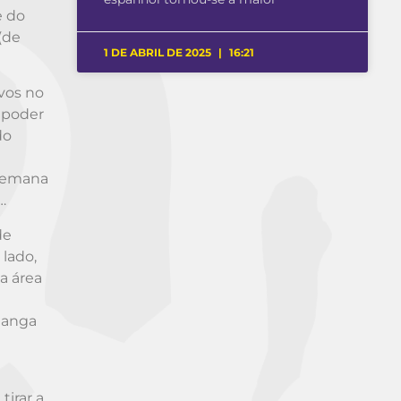
e do
(de
1 DE ABRIL DE 2025
16:21
vos no
a poder
do
 semana
…
de
 lado,
a área
ganga
tirar a