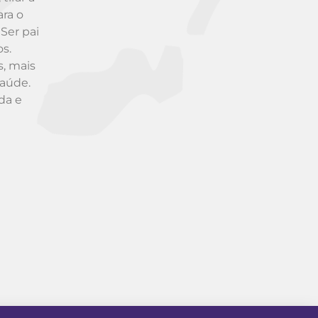
ara o
Ser pai
s.
s, mais
saúde.
da e