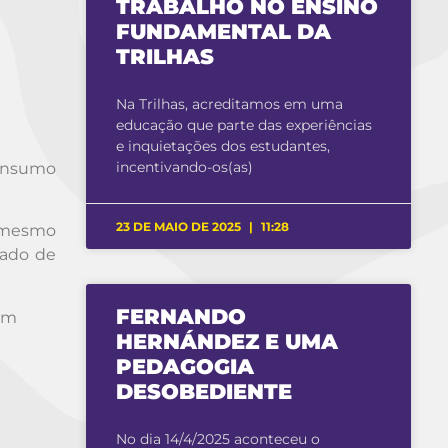
TRABALHO NO ENSINO
FUNDAMENTAL DA
TRILHAS
Na Trilhas, acreditamos em uma
educação que parte das experiências
e inquietações dos estudantes,
incentivando-os(as)
consumo
23 DE MAIO DE 2025
11:28
é mesmo
eado de
FERNANDO
tam
HERNÁNDEZ E UMA
PEDAGOGIA
DESOBEDIENTE
No dia 14/4/2025 aconteceu o