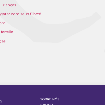
 Crianças
gatar com seus filhos!
bro)
 família
ças
SOBRE NÓS
55
ENSINO