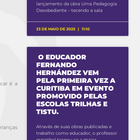
lançamento da obra Uma Pedagogia
Desobediente – tecendo a sala
23 DE MAIO DE 2025
11:10
O EDUCADOR
FERNANDO
HERNÁNDEZ VEM
PELA PRIMEIRA VEZ A
car é a
CURITIBA EM EVENTO
PROMOVIDO PELAS
ESCOLAS TRILHAS E
TISTU.
Através de suas obras publicadas e
rianças
trabalho como educador, o professor
espanhol tornou-se a maior