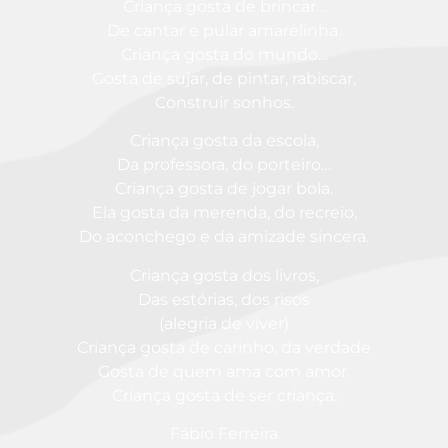
Criança gosta de brincar…
De cantar e pular amarelinha.
Criança gosta do mundo…
Gosta de sujar, de pintar, rabiscar,
Construir sonhos.
Criança gosta da escola,
Da professora, do porteiro…
Criança gosta de jogar bola.
Ela gosta da merenda, do recreio,
Do aconchego e da amizade sincera.
Criança gosta dos livros,
Das estórias, dos risos
(alegria de viver)
Criança gosta de carinho, da verdade
Gosta de quem ama com amor.
Criança gosta de ser criança.
Fábio Ferreira