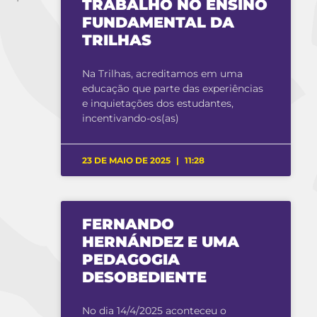
TRABALHO NO ENSINO
FUNDAMENTAL DA
TRILHAS
Na Trilhas, acreditamos em uma
educação que parte das experiências
e inquietações dos estudantes,
incentivando-os(as)
23 DE MAIO DE 2025
11:28
FERNANDO
HERNÁNDEZ E UMA
PEDAGOGIA
DESOBEDIENTE
No dia 14/4/2025 aconteceu o