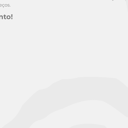
eços.
nto!