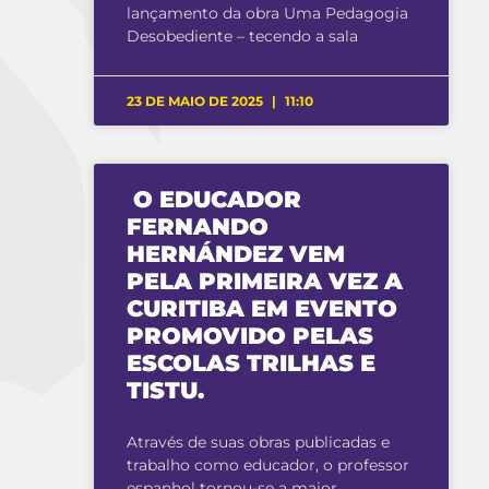
lançamento da obra Uma Pedagogia
Desobediente – tecendo a sala
23 DE MAIO DE 2025
11:10
O EDUCADOR
FERNANDO
HERNÁNDEZ VEM
PELA PRIMEIRA VEZ A
CURITIBA EM EVENTO
PROMOVIDO PELAS
ESCOLAS TRILHAS E
TISTU.
Através de suas obras publicadas e
trabalho como educador, o professor
espanhol tornou-se a maior