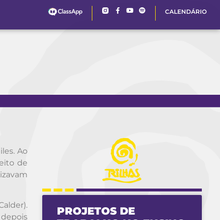
CALENDÁRIO
les. Ao
eito de
lizavam
alder).
PROJETOS DE
 depois