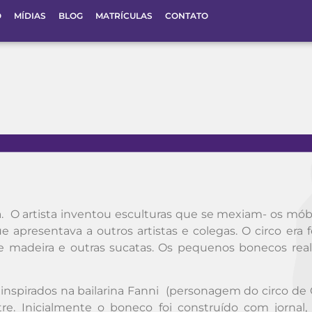
O
MÍDIAS
BLOG
MATRÍCULAS
CONTATO
ca. O artista inventou esculturas que se mexiam- os móbi
 apresentava a outros artistas e colegas. O circo era f
de madeira e outras sucatas. Os pequenos bonecos rea
inspirados na bailarina Fanni (personagem do circo de C
e. Inicialmente o boneco foi construído com jornal,