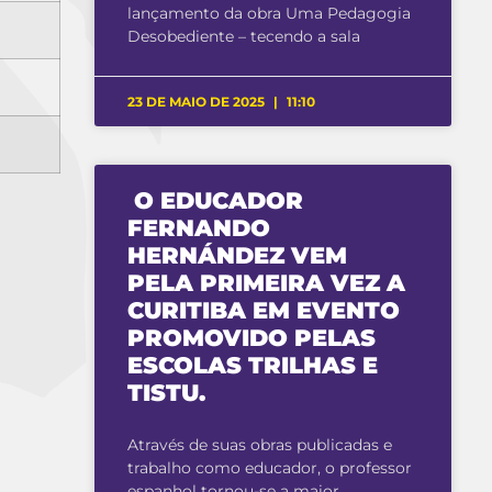
lançamento da obra Uma Pedagogia
Desobediente – tecendo a sala
23 DE MAIO DE 2025
11:10
O EDUCADOR
FERNANDO
HERNÁNDEZ VEM
PELA PRIMEIRA VEZ A
CURITIBA EM EVENTO
PROMOVIDO PELAS
ESCOLAS TRILHAS E
TISTU.
Através de suas obras publicadas e
trabalho como educador, o professor
espanhol tornou-se a maior