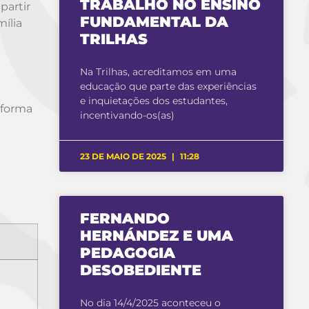
TRABALHO NO ENSINO
partir
FUNDAMENTAL DA
ília
TRILHAS
Na Trilhas, acreditamos em uma
educação que parte das experiências
e inquietações dos estudantes,
 forma
incentivando-os(as)
23 DE MAIO DE 2025
11:28
FERNANDO
HERNÁNDEZ E UMA
PEDAGOGIA
DESOBEDIENTE
No dia 14/4/2025 aconteceu o