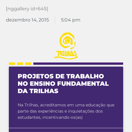
[nggallery id=645]
dezembro 14, 2015
5:04 pm
PROJETOS DE TRABALHO
NO ENSINO FUNDAMENTAL
DA TRILHAS
Na Trilhas, acreditamos em uma educação que
parte das experiências e inquietações dos
estudantes, incentivando-os(as)