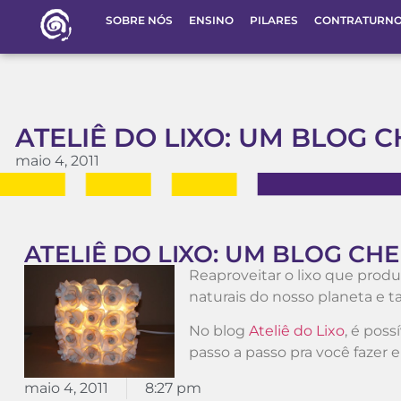
SOBRE NÓS
ENSINO
PILARES
CONTRATURN
ATELIÊ DO LIXO: UM BLOG C
maio 4, 2011
ATELIÊ DO LIXO: UM BLOG CHE
Reaproveitar o lixo que prod
naturais do nosso planeta e t
No blog
Ateliê do Lixo
, é poss
passo a passo pra você fazer e
maio 4, 2011
8:27 pm