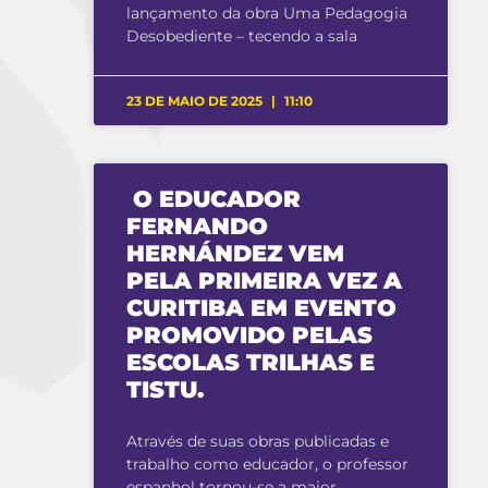
lançamento da obra Uma Pedagogia
Desobediente – tecendo a sala
23 DE MAIO DE 2025
11:10
O EDUCADOR
FERNANDO
HERNÁNDEZ VEM
PELA PRIMEIRA VEZ A
CURITIBA EM EVENTO
PROMOVIDO PELAS
ESCOLAS TRILHAS E
TISTU.
Através de suas obras publicadas e
trabalho como educador, o professor
espanhol tornou-se a maior