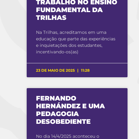
TRABALHO NO ENSINO
FUNDAMENTAL DA
TRILHAS
Na Trilhas, acreditamos em uma
educação que parte das experiências
e inquietações dos estudantes,
incentivando-os(as)
23 DE MAIO DE 2025
11:28
FERNANDO
HERNÁNDEZ E UMA
PEDAGOGIA
DESOBEDIENTE
No dia 14/4/2025 aconteceu o