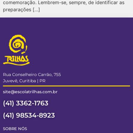
comemoração. Lembrem-se, sempre, de identificar as
preparações […]
Rua Conselheiro Carrão, 755
Juvevê, Curitiba | PR
site@escolatrilhas.com.br
(41) 3362-1763
(41) 98534-8923
SOBRE NÓS