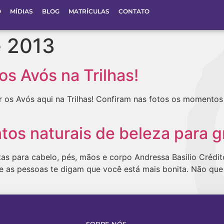
O
MÍDIAS
BLOG
MATRÍCULAS
CONTATO
e 2013
os Avós na Trilhas!
r os Avós aqui na Trilhas! Confiram nas fotos os momento
tos naturais de beleza para g
tas para cabelo, pés, mãos e corpo Andressa Basilio Crédi
 que as pessoas te digam que você está mais bonita. Não qu