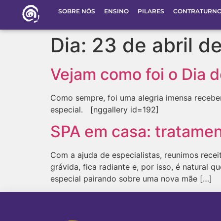
SOBRE NÓS
ENSINO
PILARES
CONTRATURN
Dia:
23 de abril d
Vejam como foi o Dia d
Como sempre, foi uma alegria imensa recebe
especial. [nggallery id=192]
SPA em casa: tratamen
Com a ajuda de especialistas, reunimos recei
grávida, fica radiante e, por isso, é natural
especial pairando sobre uma nova mãe […]