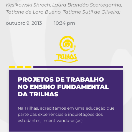
Kesikowski Shroch, Laura Brandão Scorteganha,
Tatiane de Lara Bueno, Tatiane Sutil de Oliveira;
outubro 9, 2013
10:34 pm
PROJETOS DE TRABALHO
NO ENSINO FUNDAMENTAL
DA TRILHAS
Na Trilhas, acreditamos em uma educação que
parte das experiências e inquietações dos
estudantes, incentivando-os(as)