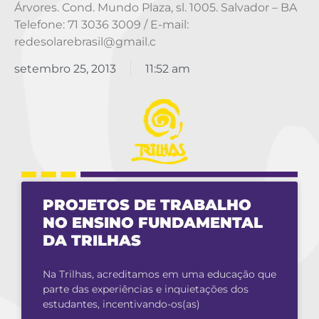
Árvores. Cond. Mundo Plaza, sl. 1005. Salvador – BA
Telefone: 71 3036 3009 / E-mail:
redesolarebrasil@gmail.c
setembro 25, 2013
11:52 am
PROJETOS DE TRABALHO
NO ENSINO FUNDAMENTAL
DA TRILHAS
Na Trilhas, acreditamos em uma educação que
parte das experiências e inquietações dos
estudantes, incentivando-os(as)